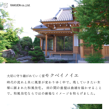
Menu
モクベイノイエ
大切に守り継がれていく家
時代の流れと共に風景が変わりゆく中で、残していきたい木
塀に囲まれた和風住宅。 床の間の垂壁は曲線を描かせること
で、和風住宅ならではの厳格なイメージを和らげました。