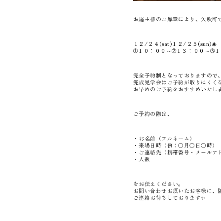
お施主様のご厚意により、矢吹町
１２/２４(sat)１２/２５(sun)🎄
➀１０：００～➁１３：００～➂
完全予約制となっておりますので
完成見学会はご予約が取りにくく
お早めのご予約をおすすめいたしま
ご予約の際は、
・お名前（フルネーム）
・来場日時（例：〇月〇日〇時）
・ご連絡先（携帯番号・メールア
・人数
をお伝えください。
お問い合わせお頂いたお客様に、
ご連絡お待ちしております✨